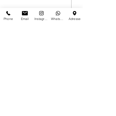
ADD TO CART >
Phone
Email
Instagram
Whatsapp
Adresse
Kontakt
Visagistin
ganzheitliche Kosmetikerin
Holistic Skin & Health Expert nach TÜV Rheinland zertifiziert
German & international make up championship winner 2018
Daniela Riwoldt
based in Frankenberg Eder / Hessen
bookings world wide
hello@styling-daniela.com
Social Media
Facebook
Instagram