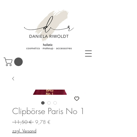
Clipbörse Paris No 1
Standardpreis
Sale-
 11,50 € 
9,78 €
Preis
zzgl. Versand