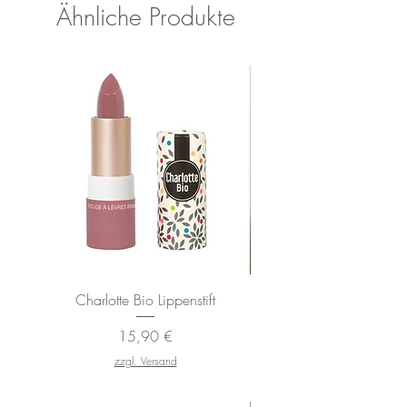
Ähnliche Produkte
Charlotte Bio Lippenstift
Wenn dein Körper red
Preis
15,90 €
zzgl. Versand