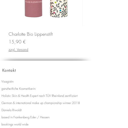
Charlotte Bio Lippenstift
Preis
15,90 €
zzgl. Versand
Kontakt
Visagistin
ganzheitliche Kosmetikerin
Holistic Skin & Health Expert nach TÜV Rheinland zertifiziert
German & international make up championship winner 2018
Daniela Riwoldt
based in Frankenberg Eder / Hessen
bookings world wide