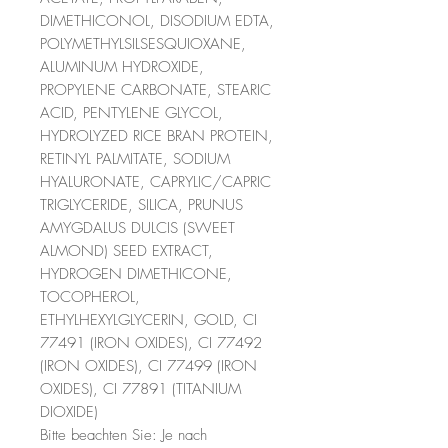
DIMETHICONOL, DISODIUM EDTA,
POLYMETHYLSILSESQUIOXANE,
ALUMINUM HYDROXIDE,
PROPYLENE CARBONATE, STEARIC
ACID, PENTYLENE GLYCOL,
HYDROLYZED RICE BRAN PROTEIN,
RETINYL PALMITATE, SODIUM
HYALURONATE, CAPRYLIC/CAPRIC
TRIGLYCERIDE, SILICA, PRUNUS
AMYGDALUS DULCIS (SWEET
ALMOND) SEED EXTRACT,
HYDROGEN DIMETHICONE,
TOCOPHEROL,
ETHYLHEXYLGLYCERIN, GOLD, CI
77491 (IRON OXIDES), CI 77492
(IRON OXIDES), CI 77499 (IRON
OXIDES), CI 77891 (TITANIUM
DIOXIDE)
Bitte beachten Sie: Je nach