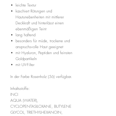
leichte Textur
kaschiert Rötungen und
Hautunebenheiten mit mittlerer
Deckkraft und hinterlässt einen
ebenmäßigen Teint
lang haftend
besonders für müde, trockene und
anspruchsvolle Haut geeignet
mit Hyaluron, Peptiden und feinsten
Goldpartikeln
mit UV-Filter
In der Farbe Rosenholz (56) verfügbar.
Inhaltsstoffe:
INCI
AQUA (WATER),
CYCLOPENTASILOXANE, BUTYLENE
GLYCOL, TRIETHYLHEXANOIN,