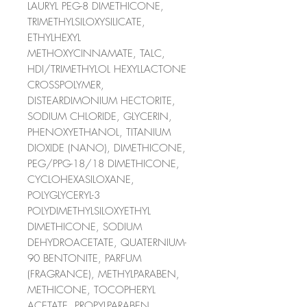
LAURYL PEG-8 DIMETHICONE,
TRIMETHYLSILOXYSILICATE,
ETHYLHEXYL
METHOXYCINNAMATE, TALC,
HDI/TRIMETHYLOL HEXYLLACTONE
CROSSPOLYMER,
DISTEARDIMONIUM HECTORITE,
SODIUM CHLORIDE, GLYCERIN,
PHENOXYETHANOL, TITANIUM
DIOXIDE (NANO), DIMETHICONE,
PEG/PPG-18/18 DIMETHICONE,
CYCLOHEXASILOXANE,
POLYGLYCERYL-3
POLYDIMETHYLSILOXYETHYL
DIMETHICONE, SODIUM
DEHYDROACETATE, QUATERNIUM-
90 BENTONITE, PARFUM
(FRAGRANCE), METHYLPARABEN,
METHICONE, TOCOPHERYL
ACETATE, PROPYLPARABEN,