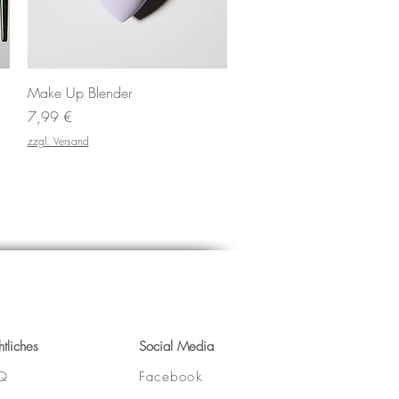
Schnellansicht
Make Up Blender
Preis
7,99 €
zzgl. Versand
htliches
Social Media
Q
Facebook