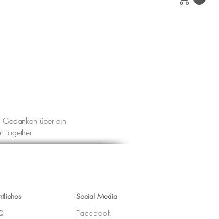
ch Gedanken über ein 
t Together
htliches
Social Media
Q
Facebook