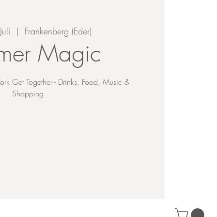
uli
  |  
Frankenberg (Eder)
mer Magic
rk Get Together - Drinks, Food, Music &
Shopping